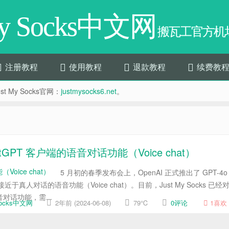
My Socks中文网
搬瓦工官方机场
注册教程
使用教程
退款教程
续费教
t My Socks官网：
justmysocks6.net
。
ChatGPT 客户端的语音对话功能（Voice chat）
5 月初的春季发布会上，OpenAI 正式推出了 GPT-4o
话的语音功能（Voice chat）。目前，Just My Socks 已经
对话功能，需...
 Socks中文网
2年前 (2024-06-08)
79℃
0评论
1
喜欢