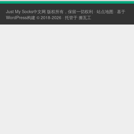
通过 IP 地址访问服...
Just My Socks中文网
版权所有，保留一切权利 ·
站点地图
· 基于
WordPress构建 © 2018-2026 · 托管于
搬瓦工