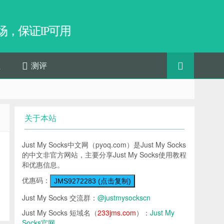
，保证IP可用
程
测评
关于本站
Just My Socks中文网（pyoq.com）是Just My Socks
的中文非官方网站，主要分享Just My Socks使用教程
和优惠信息。
优惠码：
JMS9272283 (点击复制)
Just My Socks 交流群：
@justmysockscn
Just My Socks 短域名（
233jms.com
）：
Just My
Socks官网