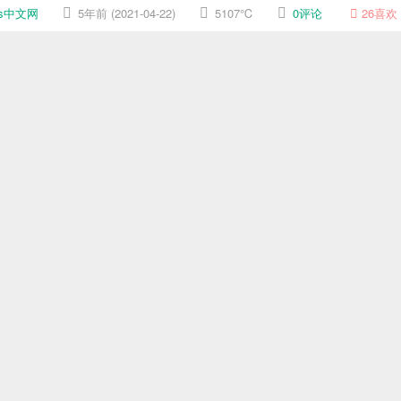
cks中文网
5年前 (2021-04-22)
5107℃
0评论
26
喜欢