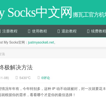
My Socks中文网
搬瓦工官方机场
注册教程
使用教程
退款教程
续费教
t My Socks官网：
justmysocks6.net
。
方法
 的终极解决方法
1-08)
5430℃
0评论
被封情况年年有，今年特别多，这种 IP 动不动就被封，封一次就要花 8
面就根据你的需求，看看哪个才是你的最佳选择！