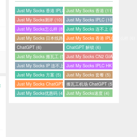
Just My Socks 香港 IPLC (12)
Just My Socks 香港 (11)
Just My Socks测评 (10)
Just My Socks IPLC (10)
Just My Socks怎么样 (8)
Just My Socks 连不上 (8)
Just My Socks 日本线路 (7)
Just My Socks 香港 IPLC 怎么样 (6)
ChatGPT (6)
ChatGPT 解锁 (6)
Just My Socks 搬瓦工 (5)
Just My Socks CN2 GIA (5)
Just My Socks IP 连不上 (5)
Just My Socks IPLC HK (5)
Just My Socks 方案 (5)
Just My Socks 套餐 (5)
Just My Socks ChatGPT (5)
搬瓦工机场 ChatGPT (5)
Just My Socks优惠码 (4)
Just My Socks速度 (4)