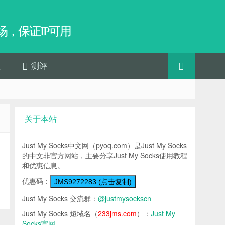
，保证IP可用
程
测评
关于本站
Just My Socks中文网（pyoq.com）是Just My Socks
的中文非官方网站，主要分享Just My Socks使用教程
和优惠信息。
优惠码：
JMS9272283 (点击复制)
Just My Socks 交流群：
@justmysockscn
Just My Socks 短域名（
233jms.com
）：
Just My
Socks官网