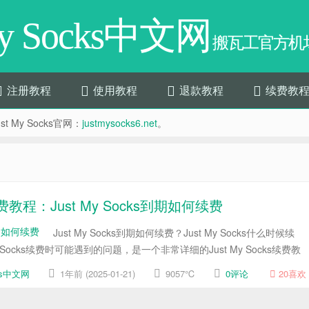
My Socks中文网
搬瓦工官方机场
注册教程
使用教程
退款教程
续费教
t My Socks官网：
justmysocks6.net
。
s续费教程：Just My Socks到期如何续费
Just My Socks到期如何续费？Just My Socks什么时候续
y Socks续费时可能遇到的问题，是一个非常详细的Just My Socks续费教
cks中文网
1年前 (2025-01-21)
9057℃
0评论
20
喜欢