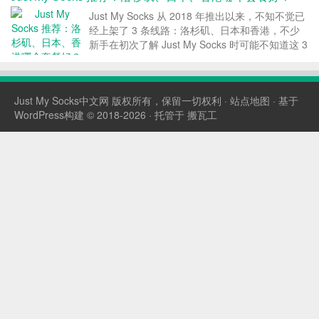
Just My Socks 从 2018 年推出以来，不知不觉已
经上架了 3 条线路：洛杉矶、日本和香港，不少
新手在初次了解 Just My Socks 时可能不知道这 3
条线路哪个好？哪个快？改怎么选？于是乎本文
Just My Socks中文网就给大家做个对比与推荐，
顺便水...
Just My Socks中文网
版权所有，保留一切权利 ·
站点地图
· 基于
WordPress构建 © 2018-2026 · 托管于
搬瓦工