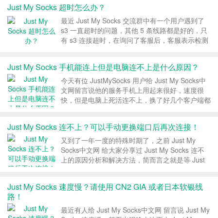
Just My Socks 超时怎么办？
关于昨天...
最近 Just My Socks 交流群中有一个用户遇到了
s3 一直超时的问题，其他 5 条线路都是好的，只
有 s3 连接超时，在询问了客服后，客服表示检测
后服务端没有问题，并让他提供详细的 mtr 信息
以供进一步诊断。结果在抛出这个问题后，立马被
Just My Socks 手机能连上但是电脑连不上是什么原因？
群里的一个 JMS 老手解决了...
今天有位 JustMySocks 用户给 Just My Socks中
文网留言说他的服务手机上用起来很好，速度很
快，但是电脑上死活连不上，换了好几个客户端都
是无网络连接，出现这种手机能连上但是电脑连不
上可能是什么原因呢？ 一、连不上原因自查 如果
Just My Socks 连不上？可以手动更换端口后再次连接！
你也是 Just My Socks...
又到了一年一度的特殊时期了，之前 Just My
Socks中文网 给大家分享过 Just My Socks 连不
上的原因分析和解决方法，简而言之就是等 Just
My Socks 自动更换 IP 或者等待 DNS 刷新，今天
再分享一个妙招，其实我们可以自己手动更换端
Just My Socks 速度慢？请使用 CN2 GIA 或者日本软银线
口，这样就可...
路！
最近有人给 Just My Socks中文网 留言说 Just My