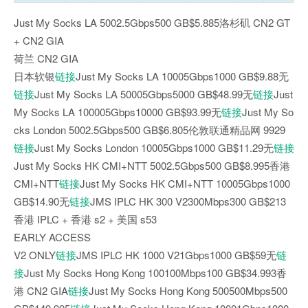
Just My Socks LA 5002.5Gbps500 GB$5.885洛杉矶 CN2 GT
+ CN2 GIA
荷兰 CN2 GIA
日本软银
链接
Just My Socks LA 10005Gbps1000 GB$9.88无
链接
Just My Socks LA 50005Gbps5000 GB$48.99无
链接
Just
My Socks LA 100005Gbps10000 GB$93.99无
链接
Just My So
cks London 5002.5Gbps500 GB$6.805伦敦联通精品网 9929
链接
Just My Socks London 10005Gbps1000 GB$11.29无
链接
Just My Socks HK CMI+NTT 5002.5Gbps500 GB$8.995香港
CMI+NTT
链接
Just My Socks HK CMI+NTT 10005Gbps1000
GB$14.90无
链接
JMS IPLC HK 300 V2300Mbps300 GB$213
香港 IPLC + 香港 s2 + 美国 s53
EARLY ACCESS
V2 ONLY
链接
JMS IPLC HK 1000 V21Gbps1000 GB$59无
链
接
Just My Socks Hong Kong 100100Mbps100 GB$34.993香
港 CN2 GIA
链接
Just My Socks Hong Kong 500500Mbps500