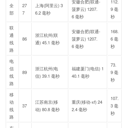
安徽合肥(联通-
112.
全
27
上海(阿里云) 3
菠萝云) 1207.
9 毫
部
7
6.2 毫秒
6 毫秒
秒
联
安徽合肥(联通-
168.
通
浙江杭州(联
86
菠萝云) 1207.
6 毫
线
通) 45.1 毫秒
6 毫秒
秒
路
电
73.
信
浙江杭州(电
福建厦门(电信) 1
89
9 毫
线
信) 39.1 毫秒
40.1 毫秒
秒
路
移
107.
动
江苏南京(移
重庆(移动-xf) 24
37
3 毫
线
动) 80.8 毫秒
2.4 毫秒
秒
路
东