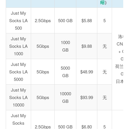
绍
）
Just My
Socks LA
2.5Gbps
500 GB
$5.88
5
500
洛杉
Just My
1000
CN2 
Socks LA
5Gbps
$9.88
无
GB
+ CN
1000
GIA
Just My
荷兰 C
5000
Socks LA
5Gbps
$48.99
无
GIA
GB
5000
日本软
Just My
10000
Socks LA
5Gbps
$93.99
无
GB
10000
Just My
Socks
2.5Gbps
500 GB
$6.80
5