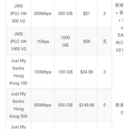
香港 IP
JMS
+ 香港 
IPLC HK
300Mbps
300 GB
$21
3
+ 美
300 V2
s53
JMS
EARL
1000
IPLC HK
1Gbps
$59
无
ACCE
GB
1000 V2
V2 ON
Just My
Socks
100Mbps
100 GB
$34.99
3
Hong
Kong 100
Just My
Socks
500Mbps
500 GB
$149.99
5
香港 C
Hong
GIA
Kong 500
Just My