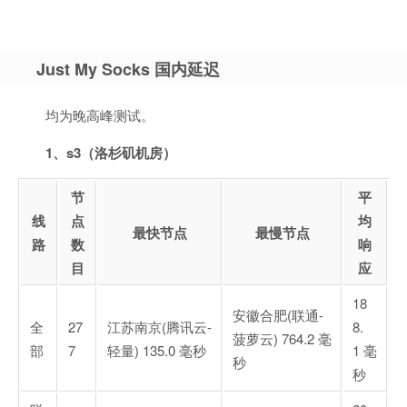
Just My Socks 国内延迟
均为晚高峰测试。
1、s3（洛杉矶机房）
节
平
线
点
均
最快节点
最慢节点
路
数
响
目
应
18
安徽合肥(联通-
全
27
江苏南京(腾讯云-
8.
菠萝云) 764.2 毫
部
7
轻量) 135.0 毫秒
1 毫
秒
秒