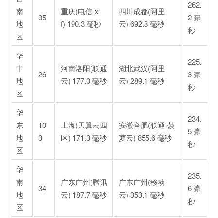
262.
南
重庆(电信-x
四川成都(阿里
35
2 毫
地
f) 190.3 毫秒
云) 692.8 毫秒
秒
区
华
225.
中
河南洛阳(联通
湖北武汉(阿里
26
3 毫
地
云) 177.0 毫秒
云) 289.1 毫秒
秒
区
华
234.
东
10
上海(天翼云四
安徽合肥(联通-菠
5 毫
地
3
区) 171.3 毫秒
萝云) 855.6 毫秒
秒
区
华
235.
南
广东广州(腾讯
广东广州(移动
34
6 毫
地
云) 187.7 毫秒
云) 353.1 毫秒
秒
区