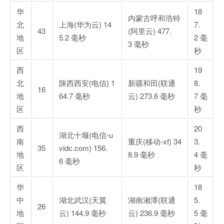
华
18
内蒙古呼和浩特
北
上海(华为云) 14
7.
43
(阿里云) 477.
地
5.2 毫秒
2 毫
3 毫秒
区
秒
西
19
北
陕西西安(电信) 1
新疆和田(联通
8.
16
地
64.7 毫秒
云) 273.6 毫秒
7 毫
区
秒
西
20
湖北十堰(电信-u
南
重庆(移动-xf) 34
3.
35
vidc.com) 156.
地
8.9 毫秒
4 毫
6 毫秒
区
秒
华
18
中
湖北武汉(天翼
湖南湘潭(联通
5.
26
地
云) 144.9 毫秒
云) 236.9 毫秒
5 毫