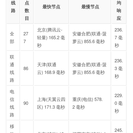
线
点
均
最快节点
最慢节点
路
数
响
目
应
北京(腾讯云-
236.
全
27
安徽合肥(联通-菠
轻量) 165.2 毫
7 毫
部
7
萝云) 855.6 毫秒
秒
秒
联
236.
通
天津(联通
安徽合肥(联通-菠
86
3 毫
线
云) 168.9 毫秒
萝云) 855.6 毫秒
秒
路
电
229.
信
上海(天翼云四
重庆(电信) 578.
90
0 毫
线
区) 171.3 毫秒
2 毫秒
秒
路
移
245.