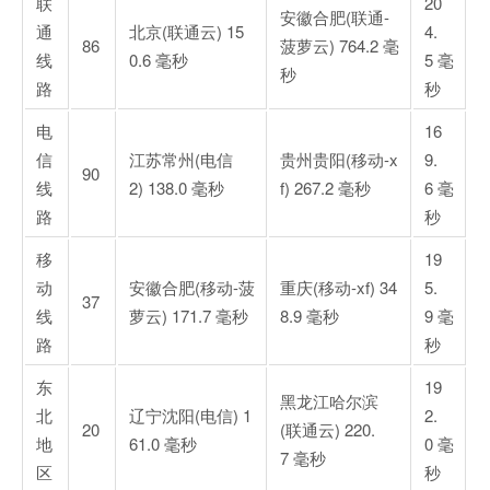
联
20
安徽合肥(联通-
通
北京(联通云) 15
4.
86
菠萝云) 764.2 毫
线
0.6 毫秒
5 毫
秒
路
秒
电
16
信
江苏常州(电信
贵州贵阳(移动-x
9.
90
线
2) 138.0 毫秒
f) 267.2 毫秒
6 毫
路
秒
移
19
动
安徽合肥(移动-菠
重庆(移动-xf) 34
5.
37
线
萝云) 171.7 毫秒
8.9 毫秒
9 毫
路
秒
东
19
黑龙江哈尔滨
北
辽宁沈阳(电信) 1
2.
20
(联通云) 220.
地
61.0 毫秒
0 毫
7 毫秒
区
秒