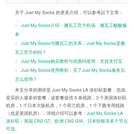
关于 Just My Socks 的更多介绍，可以参考以下文章：
Just My Socks介绍：搬瓦工官方机场，搬瓦工酸酸服
务
Just My Socks与搬瓦工的关系，Just My Socks是搬
瓦工官方的吗？
Just My Socks购买教程与优惠码使用，支持支付宝
Just My Socks使用教程：买了Just My Socks服务后
怎么使用？
本文分享的测评是 Just My Socks LA 洛杉矶套餐，也就
是买的人最多的套餐，该套餐提供 6 条线路，3 个美国洛杉矶
机房，1 个日本大阪机房，1 个荷兰机房，1 个下载专用线路
（也是美国机房），详细介绍可以参考：
Just My Socks LA
洛杉矶：美国 CN2 GT、欧洲 CN2 GIA、日本软银等多个节点
可选
。