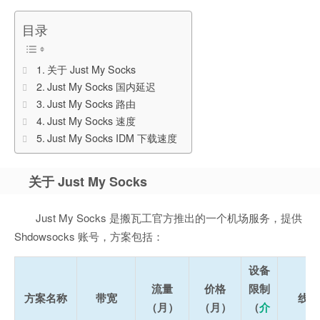
目录
关于 Just My Socks
Just My Socks 国内延迟
Just My Socks 路由
Just My Socks 速度
Just My Socks IDM 下载速度
关于 Just My Socks
Just My Socks 是搬瓦工官方推出的一个机场服务，提供
Shdowsocks 账号，方案包括：
设备
流量
价格
限制
方案名称
带宽
线路
（月）
（月）
（
介