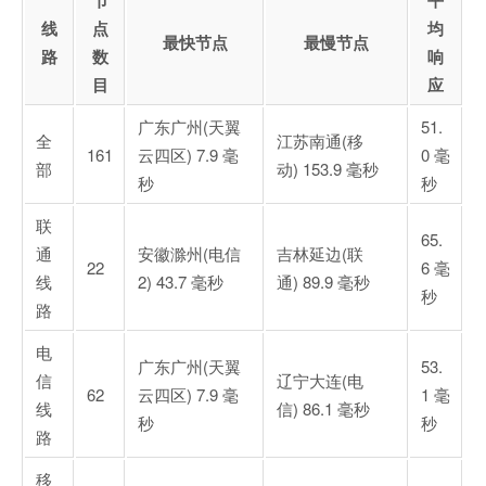
节
平
线
点
均
最快节点
最慢节点
路
数
响
目
应
广东广州(天翼
51.
全
江苏南通(移
161
云四区) 7.9 毫
0 毫
部
动) 153.9 毫秒
秒
秒
联
65.
通
安徽滁州(电信
吉林延边(联
22
6 毫
线
2) 43.7 毫秒
通) 89.9 毫秒
秒
路
电
广东广州(天翼
53.
信
辽宁大连(电
62
云四区) 7.9 毫
1 毫
线
信) 86.1 毫秒
秒
秒
路
移