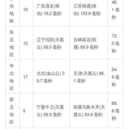
48.
动
广东茂名(移
江苏南通(移
18
1 毫
线
动) 19.2 毫秒
动) 153.9 毫秒
秒
路
东
73.
北
辽宁沈阳(天翼
吉林延边(联
12
3 毫
地
云) 56.0 毫秒
通) 89.9 毫秒
秒
区
华
54.
北
北京(金山云) 3
天津(天翼云) 86.
17
6 毫
地
9.7 毫秒
1 毫秒
秒
区
西
68.
北
宁夏中卫(天翼
新疆乌鲁木齐(天
5
8 毫
地
云) 56.9 毫秒
翼云) 83.6 毫秒
秒
区