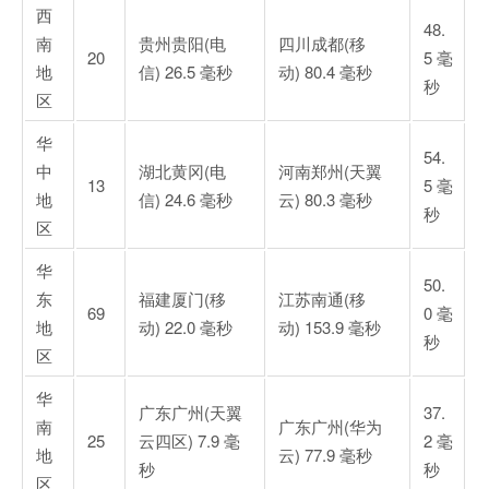
西
48.
南
贵州贵阳(电
四川成都(移
20
5 毫
地
信) 26.5 毫秒
动) 80.4 毫秒
秒
区
华
54.
中
湖北黄冈(电
河南郑州(天翼
13
5 毫
地
信) 24.6 毫秒
云) 80.3 毫秒
秒
区
华
50.
东
福建厦门(移
江苏南通(移
69
0 毫
地
动) 22.0 毫秒
动) 153.9 毫秒
秒
区
华
广东广州(天翼
37.
南
广东广州(华为
25
云四区) 7.9 毫
2 毫
地
云) 77.9 毫秒
秒
秒
区