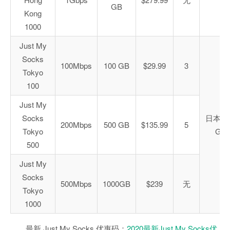
GB
Kong
1000
Just My
Socks
100Mbps
100 GB
$29.99
3
Tokyo
100
Just My
Socks
日本 C
200Mbps
500 GB
$135.99
5
Tokyo
GIA
500
Just My
Socks
500Mbps
1000GB
$239
无
Tokyo
1000
最新 Just My Socks 优惠码：
2020最新Just My Socks优