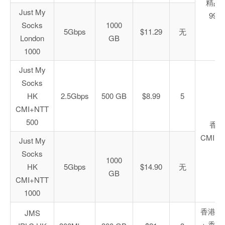
精品
Just My
9929
Socks
1000
5Gbps
$11.29
无
London
GB
1000
Just My
Socks
HK
2.5Gbps
500 GB
$8.99
5
CMI+NTT
500
香港
CMI+N
Just My
Socks
1000
HK
5Gbps
$14.90
无
GB
CMI+NTT
1000
香港 IP
JMS
+ 香港 