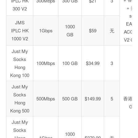
IPLC HK
300Mbps
300 GB
$21
3
+ 美
300 V2
s53
JMS
EARL
1000
IPLC HK
1Gbps
$59
无
ACCE
GB
1000 V2
V2 ON
Just My
Socks
100Mbps
100 GB
$34.99
3
Hong
Kong 100
Just My
Socks
500Mbps
500 GB
$149.99
5
香港 C
Hong
GIA
Kong 500
Just My
Socks
1000
Hong
1Gbps
$279.99
无