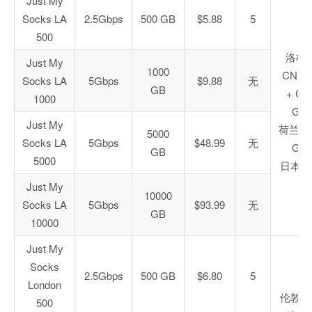
Just My
Socks LA
2.5Gbps
500 GB
$5.88
5
500
洛杉
Just My
1000
CN2 
Socks LA
5Gbps
$9.88
无
GB
+ CN
1000
GIA
Just My
荷兰 C
5000
Socks LA
5Gbps
$48.99
无
GIA
GB
5000
日本软
Just My
10000
Socks LA
5Gbps
$93.99
无
GB
10000
Just My
Socks
2.5Gbps
500 GB
$6.80
5
London
伦敦联
500