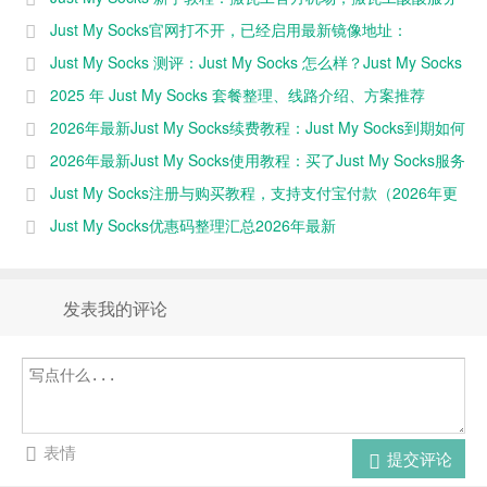
样？Just My
（2025 年更
（2025 年更新）
Just My Socks官网打不开，已经启用最新镜像地址：
Socks 速度快
新）
justmysocks6.net
Just My Socks 测评：Just My Socks 怎么样？Just My Socks
不快？
速度快不快？（2025 年更新）
2025 年 Just My Socks 套餐整理、线路介绍、方案推荐
（2025 年更
新）
2026年最新Just My Socks续费教程：Just My Socks到期如何
续费
2026年最新Just My Socks使用教程：买了Just My Socks服务
后怎么使用？
Just My Socks注册与购买教程，支持支付宝付款（2026年更
新）
Just My Socks优惠码整理汇总2026年最新
发表我的评论
表情
提交评论