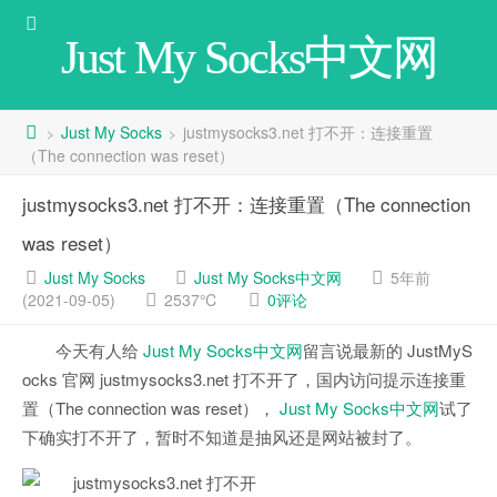
Just My Socks中文网
Just My Socks
justmysocks3.net 打不开：连接重置
>
>
（The connection was reset）
justmysocks3.net 打不开：连接重置（The connection
was reset）
Just My Socks
Just My Socks中文网
5年前
(2021-09-05)
2537℃
0评论
今天有人给
Just My Socks中文网
留言说最新的 JustMyS
ocks 官网 justmysocks3.net 打不开了，国内访问提示连接重
置（The connection was reset），
Just My Socks中文网
试了
下确实打不开了，暂时不知道是抽风还是网站被封了。