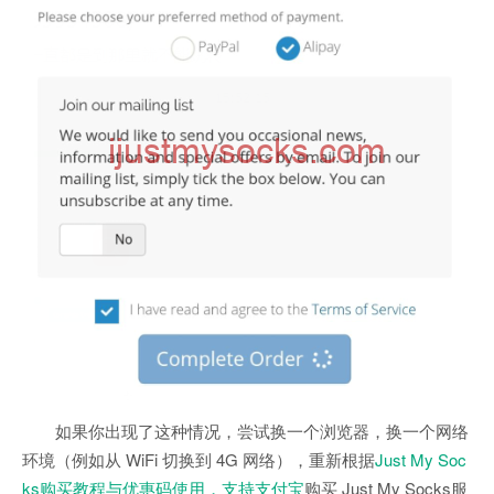
如果你出现了这种情况，尝试换一个浏览器，换一个网络
环境（例如从 WiFi 切换到 4G 网络），重新根据
Just My Soc
ks购买教程与优惠码使用，支持支付宝
购买 Just My Socks服