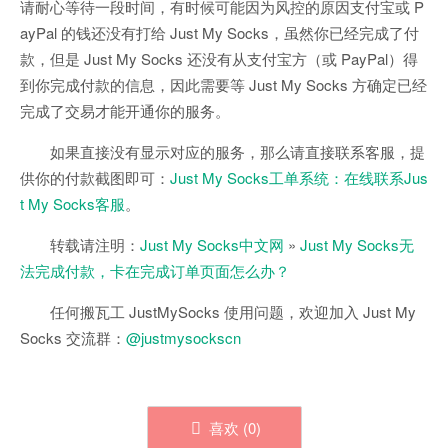
请耐心等待一段时间，有时候可能因为风控的原因支付宝或 P
ayPal 的钱还没有打给 Just My Socks，虽然你已经完成了付
款，但是 Just My Socks 还没有从支付宝方（或 PayPal）得
到你完成付款的信息，因此需要等 Just My Socks 方确定已经
完成了交易才能开通你的服务。
如果直接没有显示对应的服务，那么请直接联系客服，提
供你的付款截图即可：
Just My Socks工单系统：在线联系Jus
t My Socks客服
。
转载请注明：
Just My Socks中文网
»
Just My Socks无
法完成付款，卡在完成订单页面怎么办？
任何搬瓦工 JustMySocks 使用问题，欢迎加入 Just My
Socks 交流群：
@justmysockscn
喜欢 (
0
)