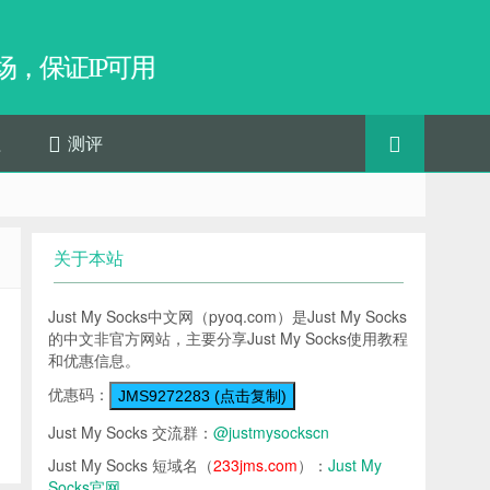
，保证IP可用
程
测评
关于本站
Just My Socks中文网（pyoq.com）是Just My Socks
的中文非官方网站，主要分享Just My Socks使用教程
和优惠信息。
优惠码：
JMS9272283 (点击复制)
Just My Socks 交流群：
@justmysockscn
Just My Socks 短域名（
233jms.com
）：
Just My
Socks官网