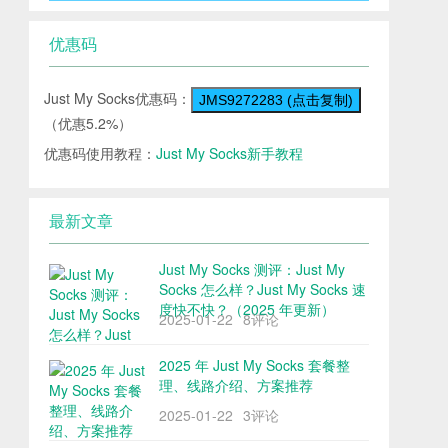
优惠码
Just My Socks优惠码：
JMS9272283 (点击复制)
（优惠5.2%）
优惠码使用教程：
Just My Socks新手教程
最新文章
Just My Socks 测评：Just My
Socks 怎么样？Just My Socks 速
度快不快？（2025 年更新）
2025-01-22
8评论
2025 年 Just My Socks 套餐整
理、线路介绍、方案推荐
2025-01-22
3评论