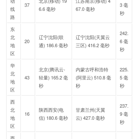
动
北京(移动) 19
江苏南京(移动) 4
37
3 毫
线
6.6 毫秒
67.0 毫秒
秒
路
东
242.
北
辽宁沈阳(联
辽宁沈阳(天翼云
20
6 毫
地
通) 186.6 毫秒
三区) 416.2 毫秒
秒
区
华
北京(腾讯云-
内蒙古呼和浩特
225.
北
43
轻量) 165.2 毫
(阿里云) 510.8 毫
5 毫
地
秒
秒
秒
区
西
237.
北
陕西西安(电
甘肃兰州(天翼
16
9 毫
地
信) 180.6 毫秒
云) 427.0 毫秒
秒
区
西