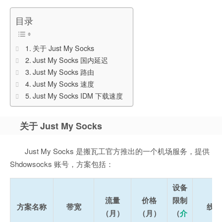
目录
关于 Just My Socks
Just My Socks 国内延迟
Just My Socks 路由
Just My Socks 速度
Just My Socks IDM 下载速度
关于 Just My Socks
Just My Socks 是搬瓦工官方推出的一个机场服务，提供
Shdowsocks 账号，方案包括：
设备
流量
价格
限制
方案名称
带宽
线路
（月）
（月）
（
介