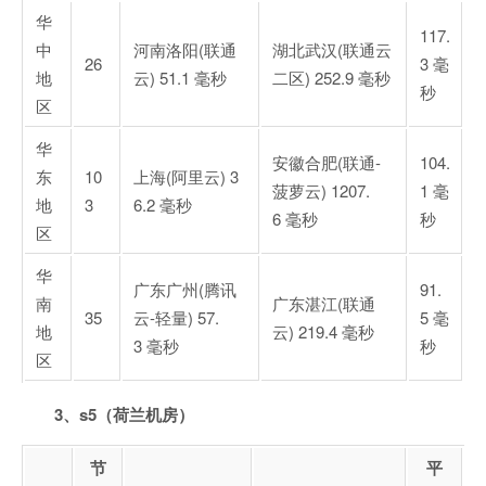
华
117.
中
河南洛阳(联通
湖北武汉(联通云
26
3 毫
地
云) 51.1 毫秒
二区) 252.9 毫秒
秒
区
华
安徽合肥(联通-
104.
东
10
上海(阿里云) 3
菠萝云) 1207.
1 毫
地
3
6.2 毫秒
6 毫秒
秒
区
华
广东广州(腾讯
91.
南
广东湛江(联通
35
云-轻量) 57.
5 毫
地
云) 219.4 毫秒
3 毫秒
秒
区
3、s5（荷兰机房）
节
平