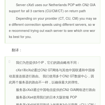
Server cXs5 uses our Netherlands POP with CN2 GIA
support for all 3 carriers (CU/CM/CT) on return path
Depending on your provider (CT, CU, CM) you may se
e different connection speeds using different servers, so w
e recommend trying out each server to see which one wor
ks best for you.
翻译：
我们为您提供5个IP，它们的路由略有不同：
cXs1和cXs2通过CN2 GT网络与其他中国联通和中国移
动直接连接进行路由。 我们使用多个CN2 GT数据中心，因
此两个服务器的路由不一样，以确保最大的弹性。
服务器cXs3通过中国电信提供的CN2 GIA网络进行路由
服务器cXs4使用我们的日本大阪软银 POP
服务器cXs5对返回路径上的所有3个运营商（CU / CM /