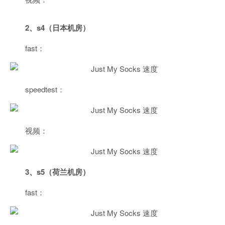
2、s4（日本机房）
fast：
speedtest：
视频：
3、s5（荷兰机房）
fast：