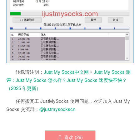
转载请注明：
Just My Socks中文网
»
Just My Socks 测
评：Just My Socks 怎么样？Just My Socks 速度快不快？
（2025 年更新）
任何搬瓦工 JustMySocks 使用问题，欢迎加入 Just My
Socks 交流群：
@justmysockscn
喜欢 (
29
)