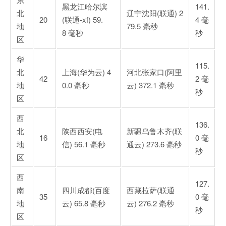
黑龙江哈尔滨
141.
北
辽宁沈阳(联通) 2
20
(联通-xf) 59.
4 毫
地
79.5 毫秒
8 毫秒
秒
区
华
115.
北
上海(华为云) 4
河北张家口(阿里
42
2 毫
地
0.0 毫秒
云) 372.1 毫秒
秒
区
西
136.
北
陕西西安(电
新疆乌鲁木齐(联
16
0 毫
地
信) 56.1 毫秒
通云) 273.6 毫秒
秒
区
西
127.
南
四川成都(百度
西藏拉萨(联通
35
0 毫
地
云) 65.8 毫秒
云) 276.2 毫秒
秒
区