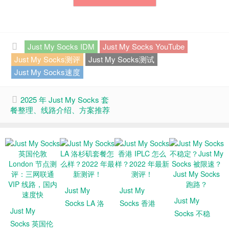
Just My Socks IDM
Just My Socks YouTube
Just My Socks测评
Just My Socks测试
Just My Socks速度
2025 年 Just My Socks 套
餐整理、线路介绍、方案推荐
Just My
Just My
Just My
Socks LA 洛
Socks 香港
Just My
Socks 不稳
杉矶套餐怎么
IPLC 怎么
Socks 英国伦
定？Just My
样？2022 年
样？2022 年