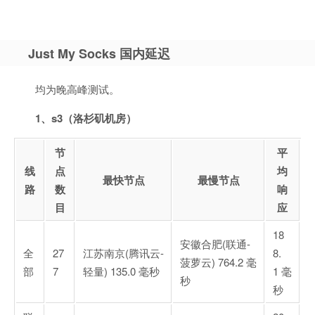
Just My Socks 国内延迟
均为晚高峰测试。
1、s3（洛杉矶机房）
节
平
线
点
均
最快节点
最慢节点
路
数
响
目
应
18
安徽合肥(联通-
全
27
江苏南京(腾讯云-
8.
菠萝云) 764.2 毫
部
7
轻量) 135.0 毫秒
1 毫
秒
秒