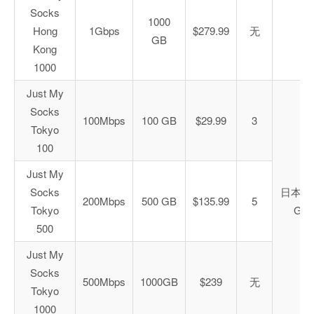
Socks
1000
Hong
1Gbps
$279.99
无
GB
Kong
1000
Just My
Socks
100Mbps
100 GB
$29.99
3
Tokyo
100
Just My
Socks
日本 C
200Mbps
500 GB
$135.99
5
Tokyo
GIA
500
Just My
Socks
500Mbps
1000GB
$239
无
Tokyo
1000