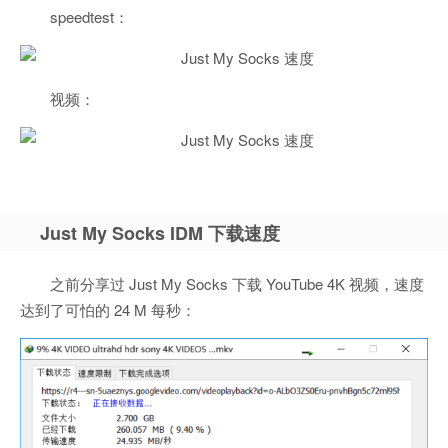
speedtest：
视频：
Just My Socks IDM 下载速度
之前分享过 Just My Socks 下载 YouTube 4K 视频，速度
达到了可怕的 24 M 每秒：