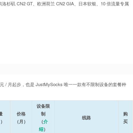
供洛杉矶 CN2 GT、欧洲荷兰 CN2 GIA、日本软银、10 倍流量专属
88 美元 / 月起步，也是 JustMySocks 唯一一款有不限制设备的套餐种
设备限
量
价格
制
购
线路
月）
（月）
（
介
买
绍
）