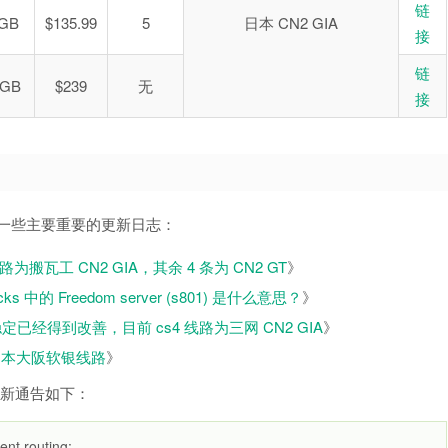
链
 GB
$135.99
5
日本 CN2 GIA
接
链
0GB
$239
无
接
，这是一些主要重要的更新日志：
 条线路为搬瓦工 CN2 GIA，其余 4 条为 CN2 GT
》
ocks 中的 Freedom server (s801) 是什么意思？
》
s 不稳定已经得到改善，目前 cs4 线路为三网 CN2 GIA
》
新增日本大阪软银线路
》
的最新通告如下：
ent routing: