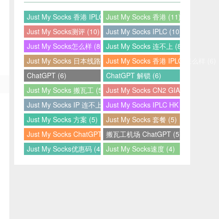
Just My Socks 香港 IPLC (12)
Just My Socks 香港 (11)
Just My Socks测评 (10)
Just My Socks IPLC (10)
Just My Socks怎么样 (8)
Just My Socks 连不上 (8)
Just My Socks 日本线路 (7)
Just My Socks 香港 IPLC 怎么样 (6)
ChatGPT (6)
ChatGPT 解锁 (6)
Just My Socks 搬瓦工 (5)
Just My Socks CN2 GIA (5)
Just My Socks IP 连不上 (5)
Just My Socks IPLC HK (5)
Just My Socks 方案 (5)
Just My Socks 套餐 (5)
Just My Socks ChatGPT (5)
搬瓦工机场 ChatGPT (5)
Just My Socks优惠码 (4)
Just My Socks速度 (4)