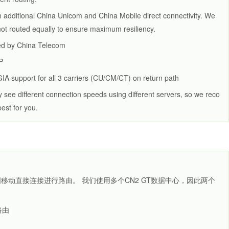
 additional China Unicom and China Mobile direct connectivity. We
ot routed equally to ensure maximum resiliency.
ded by China Telecom
P
A support for all 3 carriers (CU/CM/CT) on return path
ee different connection speeds using different servers, so we reco
est for you.
和中国移动直接连接进行路由。 我们使用多个CN2 GT数据中心，因此两个
路由