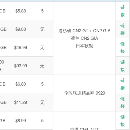
链
 GB
$5.88
5
接
链
 GB
$9.88
无
洛杉矶 CN2 GT + CN2 GIA
接
荷兰 CN2 GIA
链
日本软银
 GB
$48.99
无
接
00
链
$93.99
无
B
接
链
 GB
$6.80
5
接
伦敦联通精品网 9929
链
 GB
$11.29
无
接
链
 GB
$8.99
5
接
香港 CMI+NTT