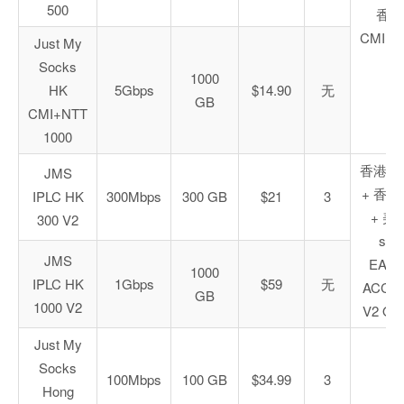
500
香港
CMI+N
Just My
Socks
1000
HK
5Gbps
$14.90
无
GB
CMI+NTT
1000
香港 IP
JMS
+ 香港 
IPLC HK
300Mbps
300 GB
$21
3
+ 美
300 V2
s53
JMS
EARL
1000
IPLC HK
1Gbps
$59
无
ACCE
GB
1000 V2
V2 ON
Just My
Socks
100Mbps
100 GB
$34.99
3
Hong