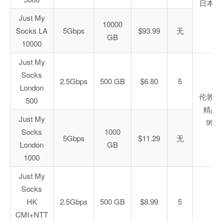
日本软
Just My
10000
Socks LA
5Gbps
$93.99
无
GB
10000
Just My
Socks
2.5Gbps
500 GB
$6.80
5
London
伦敦联
500
精品
Just My
9929
Socks
1000
5Gbps
$11.29
无
London
GB
1000
Just My
Socks
HK
2.5Gbps
500 GB
$8.99
5
CMI+NTT