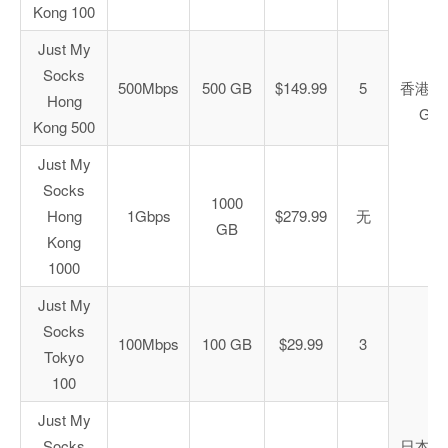
Kong 100
Just My
Socks
500Mbps
500 GB
$149.99
5
香港 C
Hong
GIA
Kong 500
Just My
Socks
1000
Hong
1Gbps
$279.99
无
GB
Kong
1000
Just My
Socks
100Mbps
100 GB
$29.99
3
Tokyo
100
Just My
Socks
日本 C