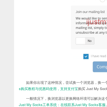
如果你出现了这种情况，尝试换一个浏览器，换一个网络
s购买教程与优惠码使用，支持支付宝
购买 Just My
一般情况下，换浏览器以更换网络环境可以解决这
Just My Socks工单系统：在线联系Just My Socks客服