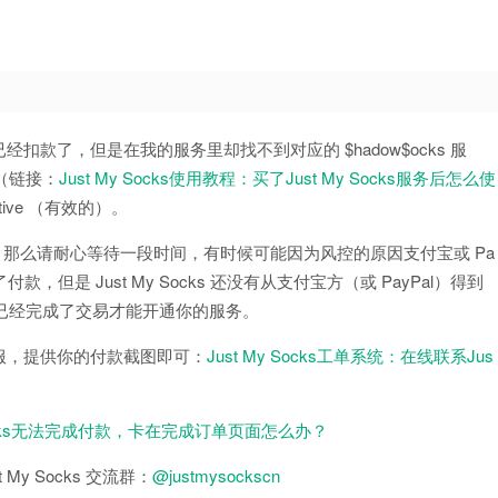
已经扣款了，但是在我的服务里却找不到对应的 $hadow$ocks 服
程（链接：
Just My Socks使用教程：买了Just My Socks服务后怎么使
ve （有效的）。
g，那么请耐心等待一段时间，有时候可能因为风控的原因支付宝或 Pa
了付款，但是 Just My Socks 还没有从支付宝方（或 PayPal）得到
方确定已经完成了交易才能开通你的服务。
服，提供你的付款截图即可：
Just My Socks工单系统：在线联系Jus
 Socks无法完成付款，卡在完成订单页面怎么办？
 My Socks 交流群：
@justmysockscn