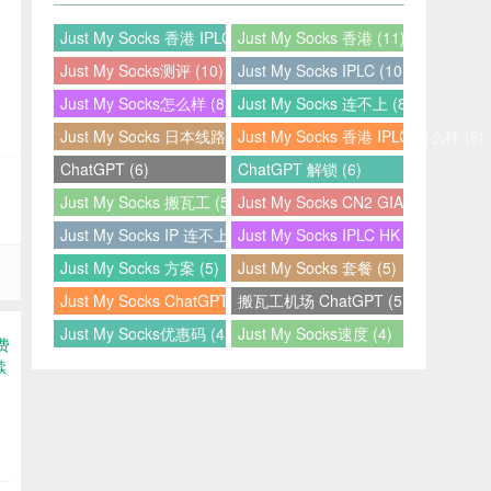
Just My Socks 香港 IPLC (12)
Just My Socks 香港 (11)
Just My Socks测评 (10)
Just My Socks IPLC (10)
Just My Socks怎么样 (8)
Just My Socks 连不上 (8)
Just My Socks 日本线路 (7)
Just My Socks 香港 IPLC 怎么样 (6)
ChatGPT (6)
ChatGPT 解锁 (6)
Just My Socks 搬瓦工 (5)
Just My Socks CN2 GIA (5)
Just My Socks IP 连不上 (5)
Just My Socks IPLC HK (5)
Just My Socks 方案 (5)
Just My Socks 套餐 (5)
Just My Socks ChatGPT (5)
搬瓦工机场 ChatGPT (5)
Just My Socks优惠码 (4)
Just My Socks速度 (4)