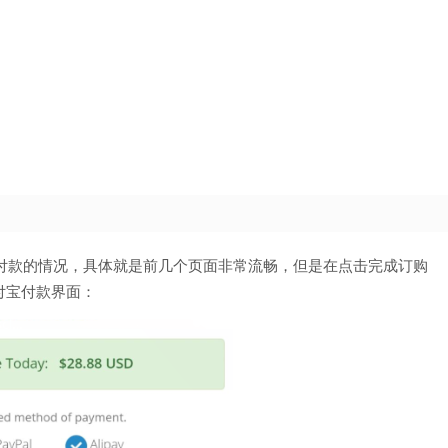
无法完成付款的情况，具体就是前几个页面非常流畅，但是在点击完成订购
支付宝付款界面：