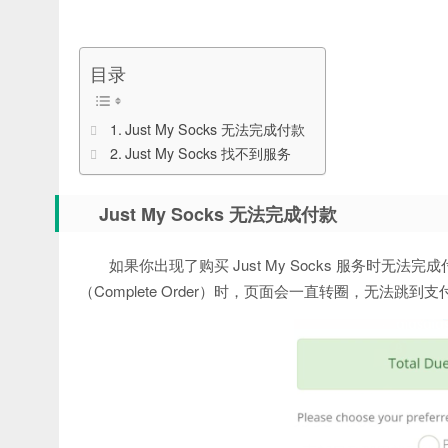
目录
Just My Socks 无法完成付款
Just My Socks 找不到服务
Just My Socks 无法完成付款
如果你出现了购买 Just My Socks 服务时
（Complete Order）时，页面会一直转圈，无法跳到