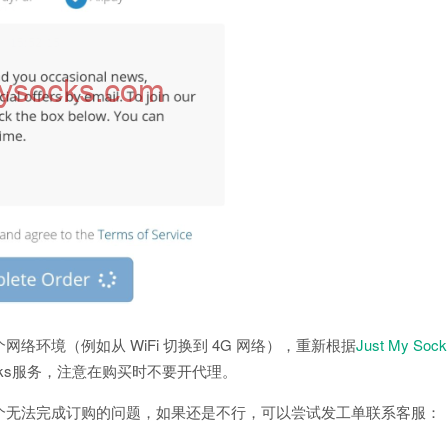
环境（例如从 WiFi 切换到 4G 网络），重新根据
Just My Sock
 Socks服务，注意在购买时不要开代理。
个无法完成订购的问题，如果还是不行，可以尝试发工单联系客服：
。