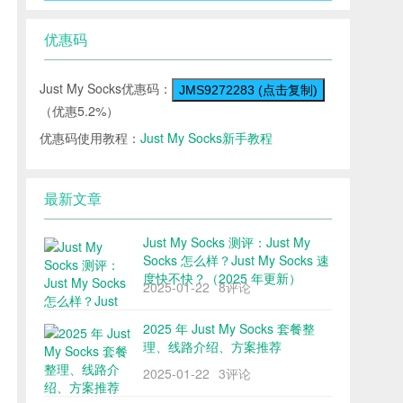
优惠码
Just My Socks优惠码：
JMS9272283 (点击复制)
（优惠5.2%）
优惠码使用教程：
Just My Socks新手教程
最新文章
Just My Socks 测评：Just My
Socks 怎么样？Just My Socks 速
度快不快？（2025 年更新）
2025-01-22
8评论
2025 年 Just My Socks 套餐整
理、线路介绍、方案推荐
2025-01-22
3评论