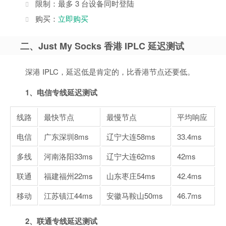
限制：最多 3 台设备同时登陆
购买：
立即购买
二、Just My Socks 香港 IPLC 延迟测试
深港 IPLC，延迟低是肯定的，比香港节点还要低。
1、电信专线延迟测试
线路
最快节点
最慢节点
平均响应
电信
广东深圳
8ms
辽宁大连
58ms
33.4ms
多线
河南洛阳
33ms
辽宁大连
62ms
42ms
联通
福建福州
22ms
山东枣庄
54ms
42.4ms
移动
江苏镇江
44ms
安徽马鞍山
50ms
46.7ms
2、联通专线延迟测试