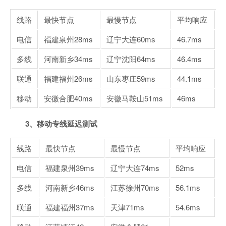
线路
最快节点
最慢节点
平均响应
电信
福建泉州
28ms
辽宁大连
60ms
46.7ms
多线
河南新乡
34ms
辽宁沈阳
64ms
46.4ms
联通
福建福州
26ms
山东枣庄
59ms
44.1ms
移动
安徽合肥
40ms
安徽马鞍山
51ms
46ms
3、移动专线延迟测试
线路
最快节点
最慢节点
平均响应
电信
福建泉州
39ms
辽宁大连
74ms
52ms
多线
河南新乡
46ms
江苏徐州
70ms
56.1ms
联通
福建福州
37ms
天津
71ms
54.6ms