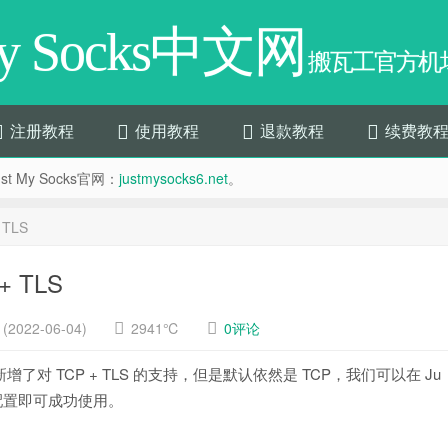
My Socks中文网
搬瓦工官方机场
注册教程
使用教程
退款教程
续费教
t My Socks官网：
justmysocks6.net
。
 TLS
+ TLS
2022-06-04)
2941℃
0评论
近新增了对 TCP + TLS 的支持，但是默认依然是 TCP，我们可以在 Ju
应配置即可成功使用。