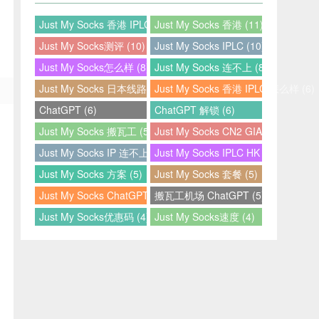
Just My Socks 香港 IPLC (12)
Just My Socks 香港 (11)
Just My Socks测评 (10)
Just My Socks IPLC (10)
Just My Socks怎么样 (8)
Just My Socks 连不上 (8)
Just My Socks 日本线路 (7)
Just My Socks 香港 IPLC 怎么样 (6)
ChatGPT (6)
ChatGPT 解锁 (6)
Just My Socks 搬瓦工 (5)
Just My Socks CN2 GIA (5)
Just My Socks IP 连不上 (5)
Just My Socks IPLC HK (5)
Just My Socks 方案 (5)
Just My Socks 套餐 (5)
Just My Socks ChatGPT (5)
搬瓦工机场 ChatGPT (5)
Just My Socks优惠码 (4)
Just My Socks速度 (4)