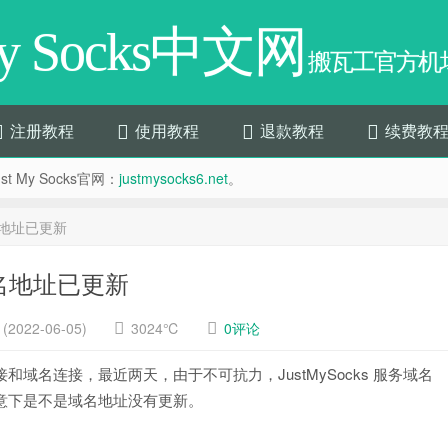
My Socks中文网
搬瓦工官方机场
注册教程
使用教程
退款教程
续费教
t My Socks官网：
justmysocks6.net
。
域名地址已更新
务域名地址已更新
2022-06-05)
3024℃
0评论
IP 连接和域名连接，最近两天，由于不可抗力，JustMySocks 服务域名
朋友注意下是不是域名地址没有更新。