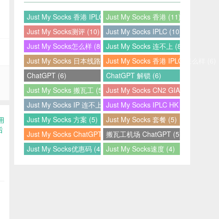
Just My Socks 香港 IPLC (12)
Just My Socks 香港 (11)
Just My Socks测评 (10)
Just My Socks IPLC (10)
Just My Socks怎么样 (8)
Just My Socks 连不上 (8)
Just My Socks 日本线路 (7)
Just My Socks 香港 IPLC 怎么样 (6)
ChatGPT (6)
ChatGPT 解锁 (6)
Just My Socks 搬瓦工 (5)
Just My Socks CN2 GIA (5)
Just My Socks IP 连不上 (5)
Just My Socks IPLC HK (5)
Just My Socks 方案 (5)
Just My Socks 套餐 (5)
Just My Socks ChatGPT (5)
搬瓦工机场 ChatGPT (5)
Just My Socks优惠码 (4)
Just My Socks速度 (4)