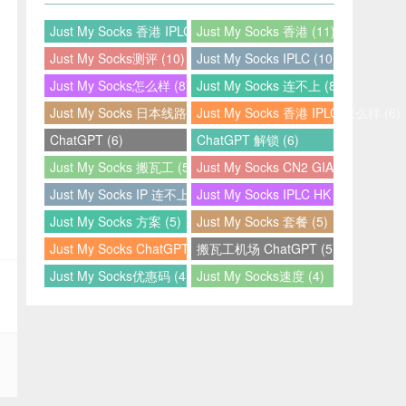
Just My Socks 香港 IPLC (12)
Just My Socks 香港 (11)
Just My Socks测评 (10)
Just My Socks IPLC (10)
Just My Socks怎么样 (8)
Just My Socks 连不上 (8)
Just My Socks 日本线路 (7)
Just My Socks 香港 IPLC 怎么样 (6)
ChatGPT (6)
ChatGPT 解锁 (6)
Just My Socks 搬瓦工 (5)
Just My Socks CN2 GIA (5)
Just My Socks IP 连不上 (5)
Just My Socks IPLC HK (5)
Just My Socks 方案 (5)
Just My Socks 套餐 (5)
Just My Socks ChatGPT (5)
搬瓦工机场 ChatGPT (5)
Just My Socks优惠码 (4)
Just My Socks速度 (4)