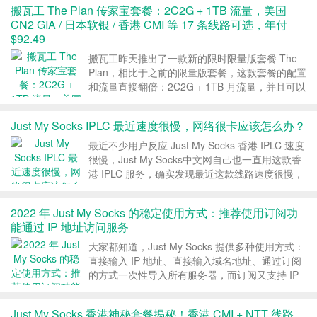
搬瓦工 The Plan 传家宝套餐：2C2G + 1TB 流量，美国
CN2 GIA / 日本软银 / 香港 CMI 等 17 条线路可选，年付
$92.49
搬瓦工昨天推出了一款新的限时限量版套餐 The
Plan，相比于之前的限量版套餐，这款套餐的配置
和流量直接翻倍：2C2G + 1TB 月流量，并且可以
选择 17 个搬瓦工机房，包括 2 个美国 CN2
GIA、日本软银、香港 CMI、悉尼联通 9929、迪
Just My Socks IPLC 最近速度很慢，网络很卡应该怎么办？
拜、欧洲等，折后年付 9...
最近不少用户反应 Just My Socks 香港 IPLC 速度
很慢，Just My Socks中文网自己也一直用这款香
港 IPLC 服务，确实发现最近这款线路速度很慢，
网络很卡，不管是打开网页，还是看视频，都有明
显的卡顿，本文分享下 JMS 官方关于这个问题的
2022 年 Just My Socks 的稳定使用方式：推荐使用订阅功
回复。 一、套餐...
能通过 IP 地址访问服务
大家都知道，Just My Socks 提供多种使用方式：
直接输入 IP 地址、直接输入域名地址、通过订阅
的方式一次性导入所有服务器，而订阅又支持 IP
地址订阅和域名订阅。2022 年，应对各种阻断方
式，Just My Socks中文网推荐大家使用订阅功能
Just My Socks 香港神秘套餐揭秘！香港 CMI + NTT 线路，