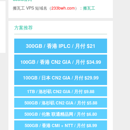
搬瓦工 VPS 短域名（
233bwh.com
）：
搬瓦工
方案推荐
300GB / 香港 IPLC / 月付 $21
100GB / 香港 CN2 GIA / 月付 $34.99
100GB / 日本 CN2 GIA / 月付 $29.99
1TB / 洛杉矶 CN2 GIA / 月付 $9.88
500GB / 洛杉矶 CN2 GIA / 月付 $5.88
500GB / 伦敦 联通精品网 / 月付 $6.80
500GB / 香港 CMI + NTT / 月付 $8.99