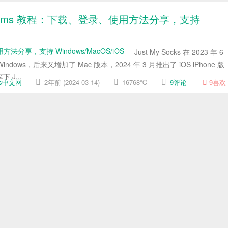
 JamJams 教程：下载、登录、使用方法分享，支持
Just My Socks 在 2023 年 6
ws，后来又增加了 Mac 版本，2024 年 3 月推出了 iOS iPhone 版
 J...
cks中文网
2年前 (2024-03-14)
16768℃
9评论
9
喜欢