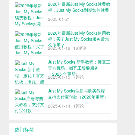
2026年最新Just My Socks续费教
程：Just My Socks到期如何续费
2025-01-21
2026年最新Just My Socks使用教
程：买了Just My Socks服务后怎
么使用？
2025-01-16
16评论
Just My Socks 新手教程：搬瓦工
官方机场，搬瓦工酸酸服务
（2025 年更新）
2025-01-15
7评论
Just My Socks注册与购买教程，
支持支付宝付款（2026年更新）
2025-01-14
1评论
热门标签