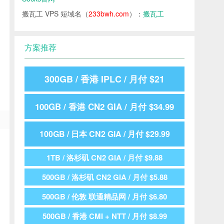
搬瓦工 VPS 短域名（
233bwh.com
）：
搬瓦工
方案推荐
300GB / 香港 IPLC / 月付 $21
100GB / 香港 CN2 GIA / 月付 $34.99
100GB / 日本 CN2 GIA / 月付 $29.99
1TB / 洛杉矶 CN2 GIA / 月付 $9.88
500GB / 洛杉矶 CN2 GIA / 月付 $5.88
500GB / 伦敦 联通精品网 / 月付 $6.80
500GB / 香港 CMI + NTT / 月付 $8.99