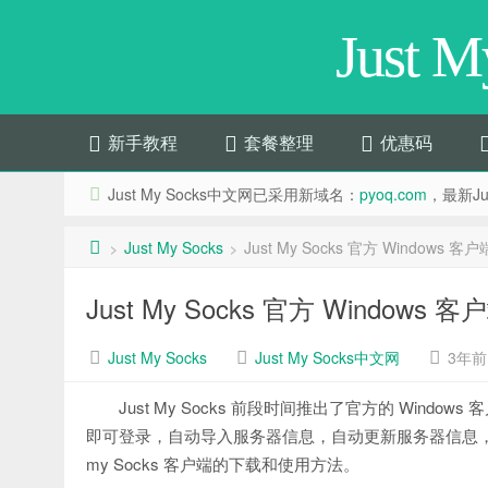
Just 
新手教程
套餐整理
优惠码
Just My Socks中文网已采用新域名：
pyoq.com
，最新Jus
Just My Socks
Just My Socks 官方 Window
>
>
Just My Socks 官方 Windo
Just My Socks
Just My Socks中文网
3年前 (
Just My Socks 前段时间推出了官方的 Windows 
即可登录，自动导入服务器信息，自动更新服务器信息
my Socks 客户端的下载和使用方法。