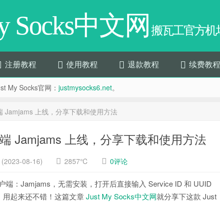
My Socks中文网
搬瓦工官方机场
注册教程
使用教程
退款教程
续费教
t My Socks官网：
justmysocks6.net
。
s 客户端 Jamjams 上线，分享下载和使用方法
ws 客户端 Jamjams 上线，分享下载和使用方法
2023-08-16)
2857℃
0评论
客户端：Jamjams，无需安装，打开后直接输入 Service ID 和 UUID
，用起来还不错！这篇文章
Just My Socks中文网
就分享下这款 Just