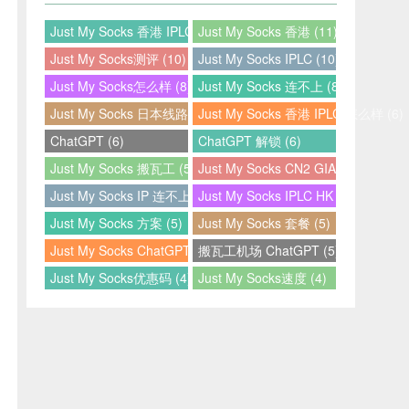
Just My Socks 香港 IPLC (12)
Just My Socks 香港 (11)
Just My Socks测评 (10)
Just My Socks IPLC (10)
Just My Socks怎么样 (8)
Just My Socks 连不上 (8)
Just My Socks 日本线路 (7)
Just My Socks 香港 IPLC 怎么样 (6)
ChatGPT (6)
ChatGPT 解锁 (6)
Just My Socks 搬瓦工 (5)
Just My Socks CN2 GIA (5)
Just My Socks IP 连不上 (5)
Just My Socks IPLC HK (5)
Just My Socks 方案 (5)
Just My Socks 套餐 (5)
Just My Socks ChatGPT (5)
搬瓦工机场 ChatGPT (5)
Just My Socks优惠码 (4)
Just My Socks速度 (4)