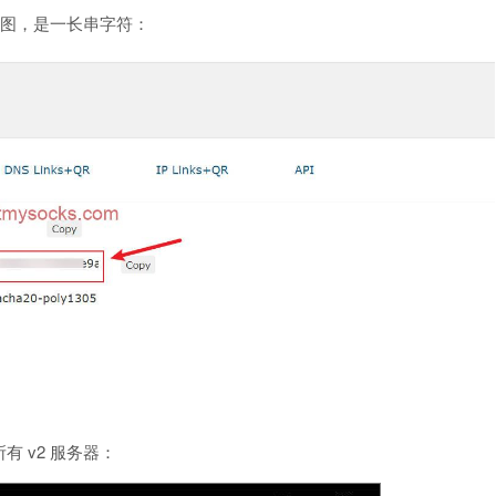
，如下图，是一长串字符：
 v2 服务器：