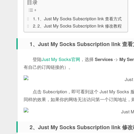
目录
1、Just My Socks Subscription link 查看方式
2、Just My Socks Subscription link 修改教程
1、Just My Socks Subscription link 
登陆
Just My Socks官网
，选择
Services
->
My Ser
有自己的订阅链接的）。
点击 Subscription，即可看到这个 Just My So
同样的效果，如果你的网络无法访问第一个订阅地址，
2、Just My Socks Subscription link 