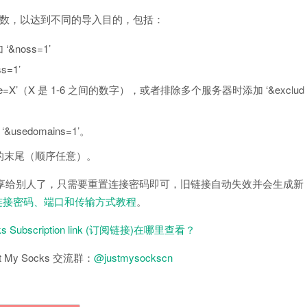
 link 的参数，以达到不同的导入目的，包括：
&noss=1’
=1’
X’（X 是 1-6 之间的数字），或者排除多个服务器时添加 ‘&exclud
edomains=1’。
的末尾（顺序任意）。
阅链接分享给别人了，只需要重置连接密码即可，旧链接自动失效并会生成新
s 修改连接密码、端口和传输方式教程
。
cks Subscription link (订阅链接)在哪里查看？
 My Socks 交流群：
@justmysockscn