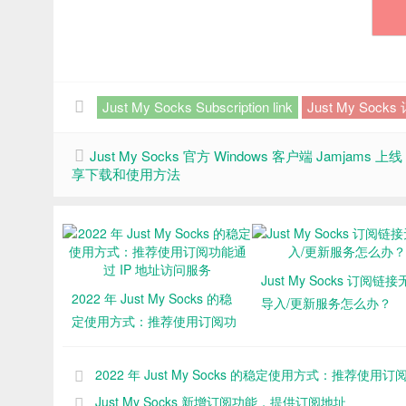
Just My Socks Subscription link
Just My Socks
Just My Socks 官方 Windows 客户端 Jamjams 上
享下载和使用方法
Just My Socks 订阅链
2022 年 Just My Socks 的稳
导入/更新服务怎么办？
定使用方式：推荐使用订阅功
能通过 IP 地址访问服务
2022 年 Just My Socks 的稳定使用方式：推荐使用订
通过 IP 地址访问服务
Just My Socks 新增订阅功能，提供订阅地址