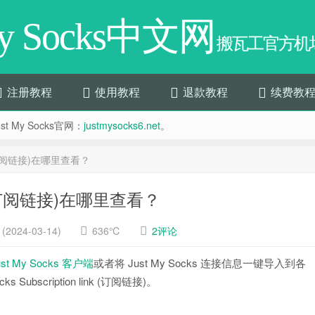
My Socks中文网
搬瓦工官方机场
注册教程
使用教程
退款教程
续费教
t My Socks官网：
justmysocks6.net
。
ink (订阅链接)在哪里查看？
link (订阅链接)在哪里查看？
2024-03-14)
636℃
2评论
ust My Socks 客户端
或者将 Just My Socks 连接信息一键导入到各
bscription link (订阅链接)。