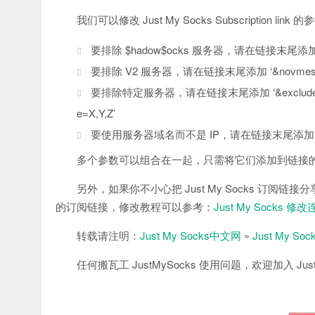
我们可以修改 Just My Socks Subscription
要排除 $hadow$ocks 服务器，请在链接末尾添加 ‘
要排除 V2 服务器，请在链接末尾添加 ‘&novmess
要排除特定服务器，请在链接末尾添加 ‘&exclude=
e=X,Y,Z’
要使用服务器域名而不是 IP，请在链接末尾添加 ‘&us
多个参数可以组合在一起，只需将它们添加到链接
另外，如果你不小心把 Just My Socks 订
的订阅链接，修改教程可以参考：
Just My Sock
转载请注明：
Just My Socks中文网
»
Just My So
任何搬瓦工 JustMySocks 使用问题，欢迎加入 Just