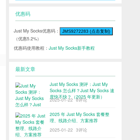
优惠码
Just My Socks优惠码：
JMS9272283 (点击复制)
（优惠5.2%）
优惠码使用教程：
Just My Socks新手教程
最新文章
Just My Socks 测评：Just My
Socks 怎么样？Just My Socks 速
度快不快？（2025 年更新）
2025-01-22
8评论
2025 年 Just My Socks 套餐整
理、线路介绍、方案推荐
2025-01-22
3评论