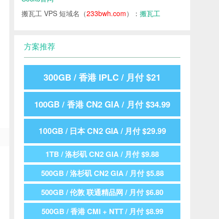
搬瓦工 VPS 短域名（
233bwh.com
）：
搬瓦工
方案推荐
300GB / 香港 IPLC / 月付 $21
100GB / 香港 CN2 GIA / 月付 $34.99
100GB / 日本 CN2 GIA / 月付 $29.99
1TB / 洛杉矶 CN2 GIA / 月付 $9.88
500GB / 洛杉矶 CN2 GIA / 月付 $5.88
500GB / 伦敦 联通精品网 / 月付 $6.80
500GB / 香港 CMI + NTT / 月付 $8.99