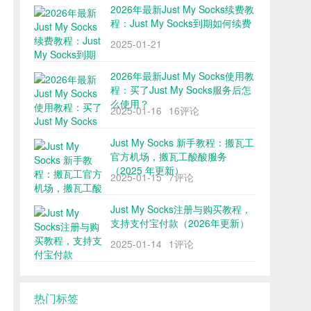
2026年最新Just My Socks续费教
程：Just My Socks到期如何续费
2025-01-21
2026年最新Just My Socks使用教
程：买了Just My Socks服务后怎
么使用？
2025-01-16
16评论
Just My Socks 新手教程：搬瓦工
官方机场，搬瓦工酸酸服务
（2025 年更新）
2025-01-15
7评论
Just My Socks注册与购买教程，
支持支付宝付款（2026年更新）
2025-01-14
1评论
热门标签