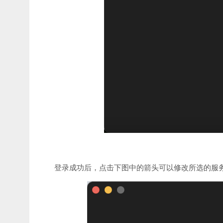
登录成功后，点击下图中的箭头可以修改所选的服