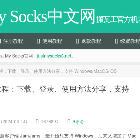
My Socks中文网
搬瓦工官方机场
注册教程
使用教程
退款教程
续费教
t My Socks官网：
justmysocks6.net
。
ms 教程：下载、登录、使用方法分享，支持 Windows/MacOS/iOS
mJams 教程：下载、登录、使用方法分享，支持
2024-03-14)
16768℃
9评论
研发的电脑客户端 JamJams，最开始只支持 Windows，后来又增加了 Mac