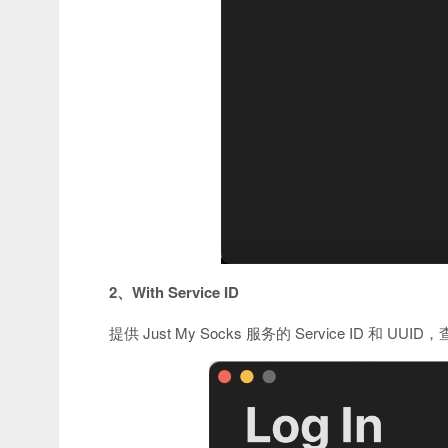
2、With Service ID
提供 Just My Socks 服务的 Service ID 和 UU