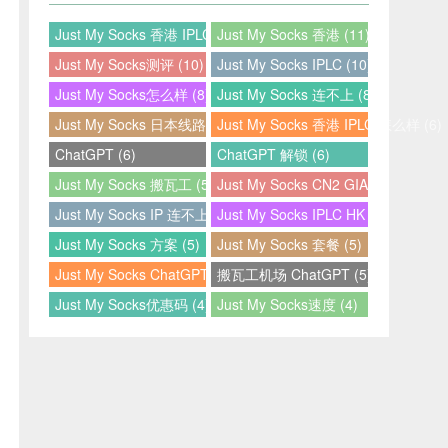
Just My Socks 香港 IPLC (12)
Just My Socks 香港 (11)
Just My Socks测评 (10)
Just My Socks IPLC (10)
Just My Socks怎么样 (8)
Just My Socks 连不上 (8)
Just My Socks 日本线路 (7)
Just My Socks 香港 IPLC 怎么样 (6)
ChatGPT (6)
ChatGPT 解锁 (6)
Just My Socks 搬瓦工 (5)
Just My Socks CN2 GIA (5)
Just My Socks IP 连不上 (5)
Just My Socks IPLC HK (5)
Just My Socks 方案 (5)
Just My Socks 套餐 (5)
Just My Socks ChatGPT (5)
搬瓦工机场 ChatGPT (5)
Just My Socks优惠码 (4)
Just My Socks速度 (4)