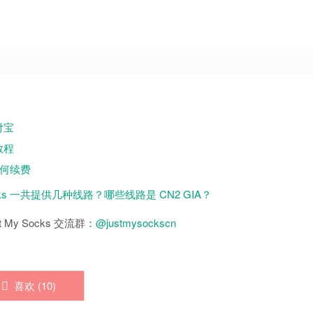
付宝
教程
期如何续费
Socks 一共提供几种线路？哪些线路是 CN2 GIA？
 My Socks 交流群：
@justmysockscn
喜欢 (
10
)