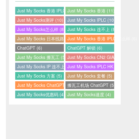
Just My Socks 香港 IPLC (12)
Just My Socks 香港 (11)
Just My Socks测评 (10)
Just My Socks IPLC (10)
Just My Socks怎么样 (8)
Just My Socks 连不上 (8)
Just My Socks 日本线路 (7)
Just My Socks 香港 IPLC 怎么样 (6)
ChatGPT (6)
ChatGPT 解锁 (6)
Just My Socks 搬瓦工 (5)
Just My Socks CN2 GIA (5)
Just My Socks IP 连不上 (5)
Just My Socks IPLC HK (5)
Just My Socks 方案 (5)
Just My Socks 套餐 (5)
Just My Socks ChatGPT (5)
搬瓦工机场 ChatGPT (5)
Just My Socks优惠码 (4)
Just My Socks速度 (4)