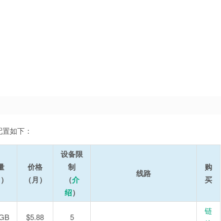
的配置如下：
设备限
量
价格
制
购
线路
月）
（月）
（
介
买
绍
）
链
 GB
$5.88
5