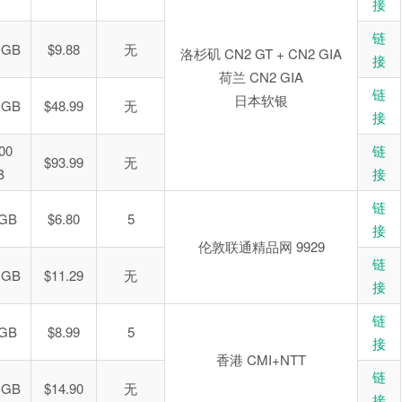
接
链
 GB
$9.88
无
洛杉矶 CN2 GT + CN2 GIA
接
荷兰 CN2 GIA
链
日本软银
 GB
$48.99
无
接
00
链
$93.99
无
B
接
链
 GB
$6.80
5
接
伦敦联通精品网 9929
链
 GB
$11.29
无
接
链
 GB
$8.99
5
接
香港 CMI+NTT
链
 GB
$14.90
无
接