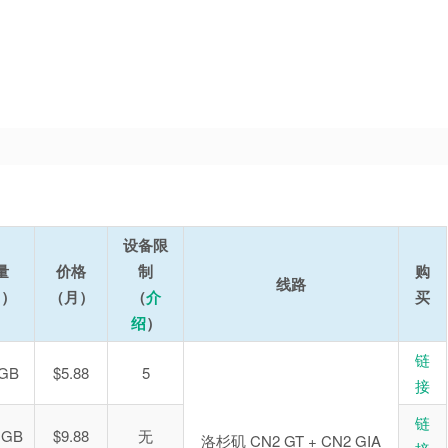
设备限
量
价格
制
购
线路
月）
（月）
（
介
买
绍
）
链
 GB
$5.88
5
接
链
 GB
$9.88
无
洛杉矶 CN2 GT + CN2 GIA