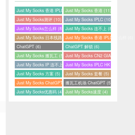
Just My Socks 香港 IPLC (12)
Just My Socks 香港 (11)
Just My Socks测评 (10)
Just My Socks IPLC (10)
Just My Socks怎么样 (8)
Just My Socks 连不上 (8)
Just My Socks 日本线路 (7)
Just My Socks 香港 IPLC 怎么样 (6)
ChatGPT (6)
ChatGPT 解锁 (6)
Just My Socks 搬瓦工 (5)
Just My Socks CN2 GIA (5)
Just My Socks IP 连不上 (5)
Just My Socks IPLC HK (5)
Just My Socks 方案 (5)
Just My Socks 套餐 (5)
Just My Socks ChatGPT (5)
搬瓦工机场 ChatGPT (5)
Just My Socks优惠码 (4)
Just My Socks速度 (4)