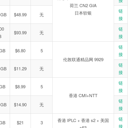
接
荷兰 CN2 GIA
链
日本软银
 GB
$48.99
无
接
00
链
$93.99
无
B
接
链
 GB
$6.80
5
接
伦敦联通精品网 9929
链
 GB
$11.29
无
接
链
 GB
$8.99
5
接
香港 CMI+NTT
链
 GB
$14.90
无
接
链
香港 IPLC + 香港 s2 + 美国
 GB
$21
3
接
s53