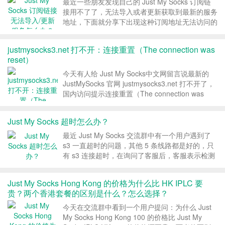
最近一些朋友发现自己的 Just My Socks 订阅链
接用不了了，无法导入或者更新获取到最新的服务
地址，下面就分享下出现这种订阅地址无法访问的
原因和解决方法。 1、Just My Socks 订阅功能介
绍 如果你还没用过 Just My Socks 订阅功能，或
justmysocks3.net 打不开：连接重置（The connection was
者不知道 Ju...
reset）
今天有人给 Just My Socks中文网留言说最新的
JustMySocks 官网 justmysocks3.net 打不开了，
国内访问提示连接重置（The connection was
reset）， Just My Socks中文网试了下确实打不
开了，暂时不知道是抽风还是...
Just My Socks 超时怎么办？
最近 Just My Socks 交流群中有一个用户遇到了
s3 一直超时的问题，其他 5 条线路都是好的，只
有 s3 连接超时，在询问了客服后，客服表示检测
后服务端没有问题，并让他提供详细的 mtr 信息
以供进一步诊断。结果在抛出这个问题后，立马被
Just My Socks Hong Kong 的价格为什么比 HK IPLC 要
群里的一个 JMS 老手解决了...
贵？两个香港套餐的区别是什么？怎么选择？
今天在交流群中看到一个用户提问：为什么 Just
My Socks Hong Kong 100 的价格比 Just My