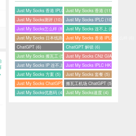
Just My Socks 香港 IPLC (12)
Just My Socks 香港 (11)
Just My Socks测评 (10)
Just My Socks IPLC (10)
Just My Socks怎么样 (8)
Just My Socks 连不上 (8)
Just My Socks 日本线路 (7)
Just My Socks 香港 IPLC 怎么样 (6)
ChatGPT (6)
ChatGPT 解锁 (6)
Just My Socks 搬瓦工 (5)
Just My Socks CN2 GIA (5)
Just My Socks IP 连不上 (5)
Just My Socks IPLC HK (5)
Just My Socks 方案 (5)
Just My Socks 套餐 (5)
Just My Socks ChatGPT (5)
搬瓦工机场 ChatGPT (5)
Just My Socks优惠码 (4)
Just My Socks速度 (4)