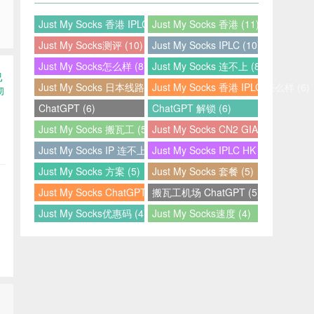
Just My Socks 香港 IPLC (12)
Just My Socks 香港 (11)
Just My Socks测评 (10)
Just My Socks IPLC (10)
Just My Socks怎么样 (8)
Just My Socks 连不上 (8)
Just My Socks 日本线路 (7)
Just My Socks 香港 IPLC 怎么样 (6)
ChatGPT (6)
ChatGPT 解锁 (6)
Just My Socks 搬瓦工 (5)
Just My Socks CN2 GIA (5)
Just My Socks IP 连不上 (5)
Just My Socks IPLC HK (5)
Just My Socks 方案 (5)
Just My Socks 套餐 (5)
Just My Socks ChatGPT (5)
搬瓦工机场 ChatGPT (5)
Just My Socks优惠码 (4)
Just My Socks速度 (4)