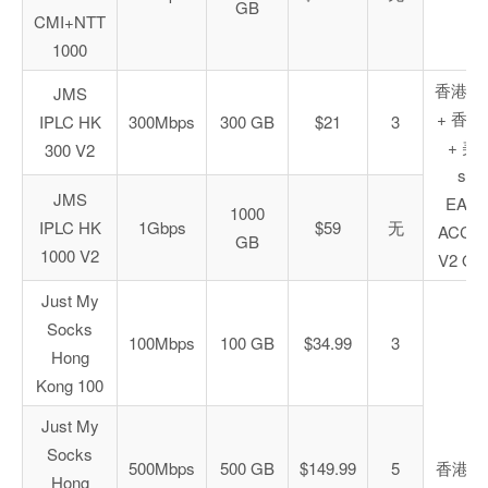
GB
CMI+NTT
1000
香港 IP
JMS
+ 香港 
IPLC HK
300Mbps
300 GB
$21
3
+ 美
300 V2
s53
JMS
EARL
1000
IPLC HK
1Gbps
$59
无
ACCE
GB
1000 V2
V2 ON
Just My
Socks
100Mbps
100 GB
$34.99
3
Hong
Kong 100
Just My
Socks
500Mbps
500 GB
$149.99
5
香港 C
Hong