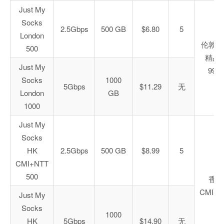
Just My
Socks
2.5Gbps
500 GB
$6.80
5
London
伦敦联
500
精品
Just My
9929
Socks
1000
5Gbps
$11.29
无
London
GB
1000
Just My
Socks
HK
2.5Gbps
500 GB
$8.99
5
CMI+NTT
500
香港
CMI+N
Just My
Socks
1000
HK
5Gbps
$14.90
无