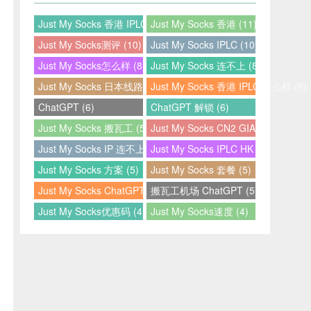
Just My Socks 香港 IPLC (12)
Just My Socks 香港 (11)
Just My Socks测评 (10)
Just My Socks IPLC (10)
Just My Socks怎么样 (8)
Just My Socks 连不上 (8)
Just My Socks 日本线路 (7)
Just My Socks 香港 IPLC 怎么样 (6)
ChatGPT (6)
ChatGPT 解锁 (6)
Just My Socks 搬瓦工 (5)
Just My Socks CN2 GIA (5)
Just My Socks IP 连不上 (5)
Just My Socks IPLC HK (5)
Just My Socks 方案 (5)
Just My Socks 套餐 (5)
Just My Socks ChatGPT (5)
搬瓦工机场 ChatGPT (5)
Just My Socks优惠码 (4)
Just My Socks速度 (4)