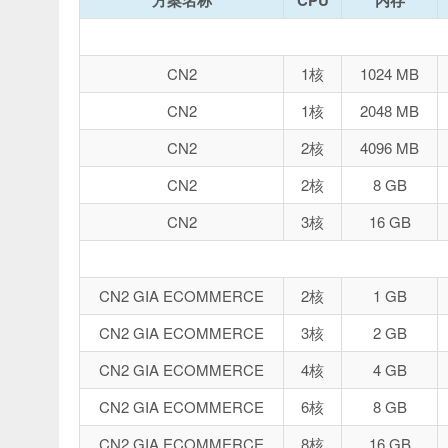
方案名称
CPU
内存
CN2
1核
1024 MB
CN2
1核
2048 MB
CN2
2核
4096 MB
CN2
2核
8 GB
CN2
3核
16 GB
CN2 GIA ECOMMERCE
2核
1 GB
CN2 GIA ECOMMERCE
3核
2 GB
CN2 GIA ECOMMERCE
4核
4 GB
CN2 GIA ECOMMERCE
6核
8 GB
CN2 GIA ECOMMERCE
8核
16 GB