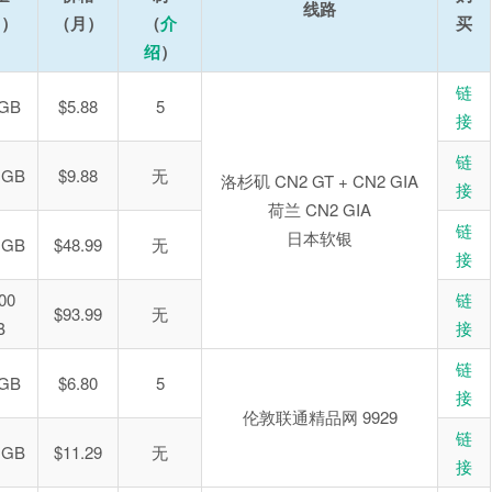
线路
月）
（月）
（
介
买
绍
）
链
 GB
$5.88
5
接
链
 GB
$9.88
无
洛杉矶 CN2 GT + CN2 GIA
接
荷兰 CN2 GIA
链
日本软银
 GB
$48.99
无
接
00
链
$93.99
无
B
接
链
 GB
$6.80
5
接
伦敦联通精品网 9929
链
 GB
$11.29
无
接